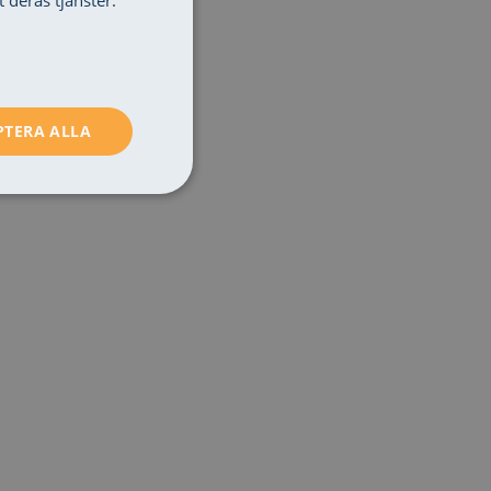
 deras tjänster.
PTERA ALLA
lassificerade
ntering. Webbplatsen
r att identifiera