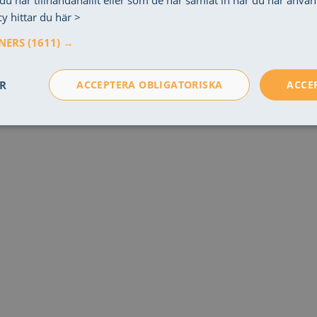
u har tillhandahållit eller som de har samlat in när du har använt
y hittar du här >
TNERS
(1611) →
ER
ACCEPTERA OBLIGATORISKA
ACCE
ka
Prestanda
Spårning
Ok
Obligatoriska
Prestanda
Spårning
Oklassificerade
es möjliggör grundläggande webbplatsfunktioner som användarinloggning och kontoha
n obligatoriska cookies.
Provider
/
Domän
Utgång
Beskrivning
944227493vM1ldVDI
.embed.talkie.se
1 vecka
Session
Denna cookie används av Cloudflare fö
Cloudflare Inc.
pålitlig webbtrafik.
elektrikerangelholm.se