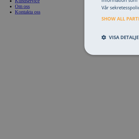
information som d
Kundservice
Om oss
Vår sekretesspolic
Kontakta oss
SHOW ALL PAR
VISA DETALJ
Obligatoris
Obligatoriska cooki
kan inte användas uta
Namn
cuid_e4irTsiWgGEb121
CRAFT_CSRF_TOKEN