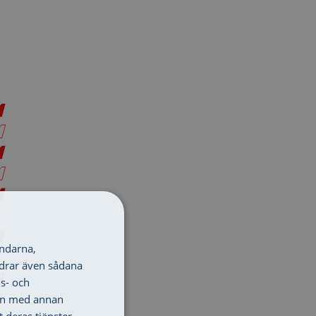
ändarna,
ordrar även sådana
ns- och
nen med annan